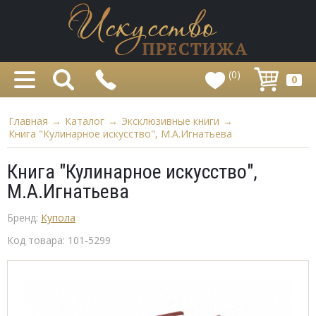
(0)
0
Главная
→
Каталог
→
Эксклюзивные книги
→
Книга "Кулинарное искусство", М.А.Игнатьева
Книга "Кулинарное искусство",
М.А.Игнатьева
Бренд:
Купола
Код товара:
101-5299