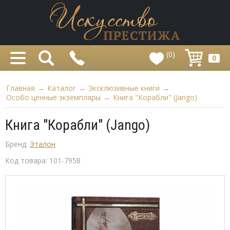
(0)
0
Главная
→
Каталог
→
Эксклюзивные книги
→
Особо ценные экземпляры
→
Книга "Корабли" (Jango)
Книга "Корабли" (Jango)
Бренд:
Эталон
Код товара:
101-7958