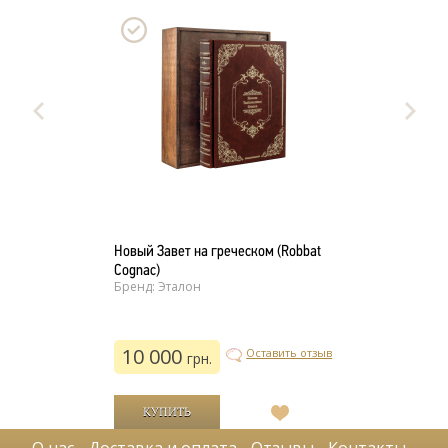
Новый Завет на греческом (Robbat
Cognac)
Бренд: Эталон
10 000
Оставить отзыв
грн.
В
список
О нас
Доставка и оплата
Отзывы
Контакты