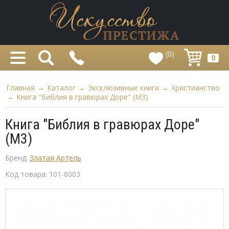
(0)
0
Главная
→
Каталог
→
Эксклюзивные книги
→
Христианство
→
Книга "Библия в гравюрах Доре" (M3)
Книга "Библия в гравюрах Доре"
(M3)
Бренд:
Златая Артель
Код товара:
101-8003