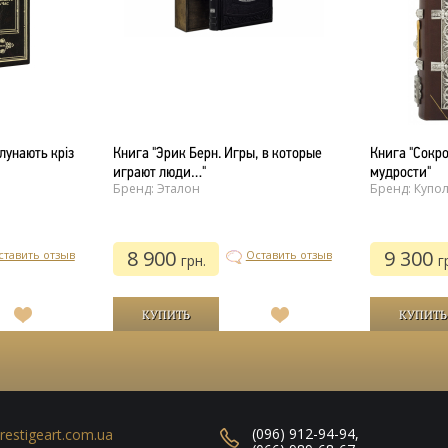
лунають кріз
Книга "Эрик Берн. Игры, в которые
Книга "Сокр
играют люди…"
мудрости"
Бренд: Эталон
Бренд: Купо
8 900
9 300
ставить отзыв
Оставить отзыв
грн.
г
В
В
список
список
желаний
желаний
(096) 912-94-94
,
restigeart.com.ua