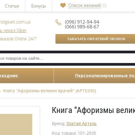
Список желаний
(0)
Статьи
Бонусы
(096) 912-94-94
stigeart.com.ua
(066) 989-68-67
ь через Viber
аказов Online 24/7
ЗАКАЗАТЬ ОБРАТНЫЙ ЗВОНОК
раздник
Персонализированные п
→
Книга "Афоризмы великих врачей" (АРТ0330)
Книга "Афоризмы велик
Бренд:
Златая Артель
Код товара:
101-2930