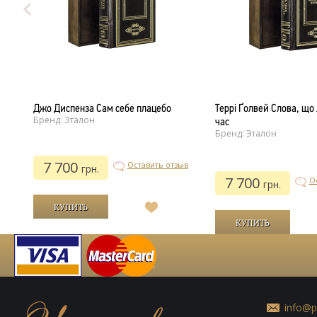
Джо Диспенза Сам себе плацебо
Террі Ґолвей Слова, що 
Бренд: Эталон
час
Бренд: Эталон
7 700
ыв
Оставить отзыв
грн.
7 700
О
грн.
В
список
й
желаний
info@p