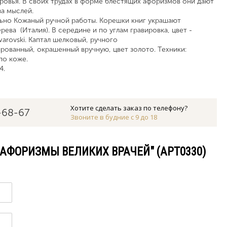
овья. В своих трудах в форме блестящих афоризмов они дают
за мыслей.
ьно Кожаный ручной работы. Корешки книг украшают
ева (Италия). В середине и по углам гравировка, цвет -
arovski. Каптал шелковый, ручного
рованный, окрашенный вручную, цвет золото. Техники:
по коже.
4.
Хотите сделать заказ по телефону?
-68-67
Звоните в будние с 9 до 18
"АФОРИЗМЫ ВЕЛИКИХ ВРАЧЕЙ" (АРТ0330)