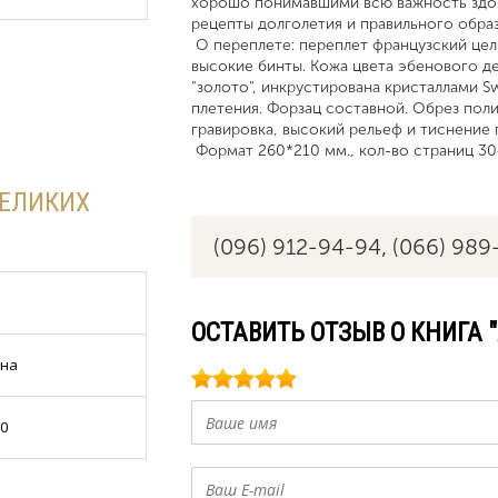
хорошо понимавшими всю важность здор
рецепты долголетия и правильного обра
О переплете: переплет французский цел
высокие бинты. Кожа цвета эбенового дер
"золото", инкрустирована кристаллами Sw
плетения. Форзац составной. Обрез поли
гравировка, высокий рельеф и тиснение 
Формат 260*210 мм., кол-во страниц 30
ВЕЛИКИХ
(096) 912-94-94,
(066) 989
ОСТАВИТЬ ОТЗЫВ О КНИГА 
ина
0