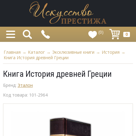
(0)
0
Главная
→
Каталог
→
Эксклюзивные книги
→
История
→
Книга История древней Греции
Книга История древней Греции
Бренд:
Эталон
Код товара:
101-2964