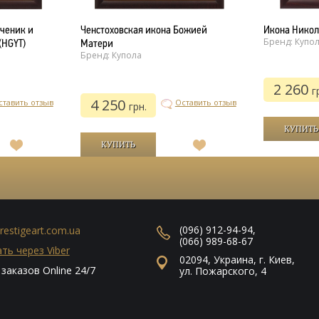
ченик и
Ченстоховская икона Божией
Икона Никол
Бренд: Купо
(HGYT)
Матери
Бренд: Купола
2 260
г
4 250
ставить отзыв
Оставить отзыв
грн.
В
В
список
список
желаний
желаний
(096) 912-94-94
,
restigeart.com.ua
(066) 989-68-67
ть через Viber
02094
,
Украина
,
г. Киев
,
заказов Online 24/7
ул. Пожарского, 4