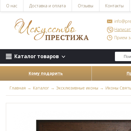
О нас
Доставка и оплата
Отзывы
Контакты
info@pre
Написат
Прием з
Каталог товаров
Кому подарить
П
Главная
→
Каталог
→
Эксклюзивные иконы
→
Иконы Свят