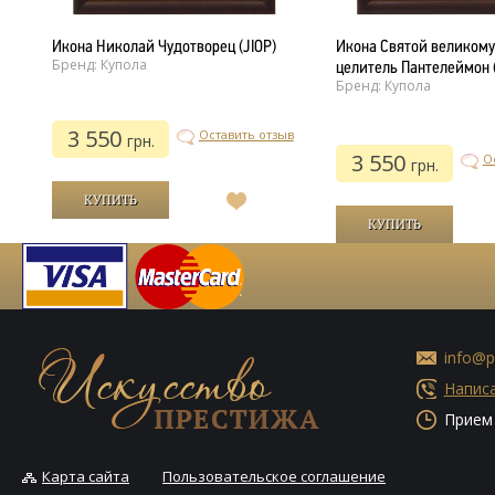
Икона Николай Чудотворец (JIOP)
Икона Святой великому
Бренд: Купола
целитель Пантелеймон 
Бренд: Купола
3 550
ыв
Оставить отзыв
грн.
3 550
О
грн.
В
список
й
желаний
info@p
Написа
Прием 
Карта сайта
Пользовательское соглашение