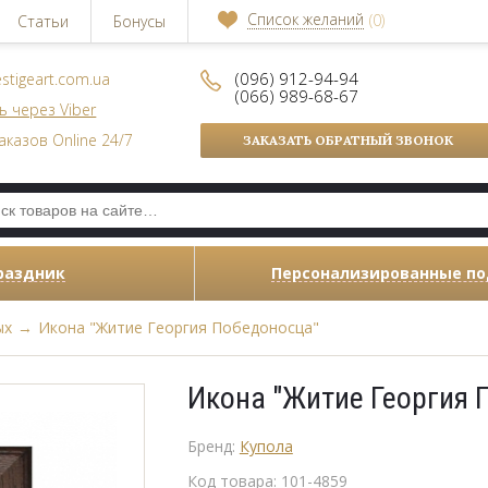
Список желаний
(0)
Статьи
Бонусы
(096) 912-94-94
stigeart.com.ua
(066) 989-68-67
ь через Viber
аказов Online 24/7
ЗАКАЗАТЬ ОБРАТНЫЙ ЗВОНОК
раздник
Персонализированные п
ых
→
Икона "Житие Георгия Победоносца"
Икона "Житие Георгия 
Бренд:
Купола
Код товара:
101-4859