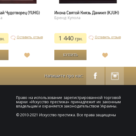
ай Чудотворец (YUHG)
Икона Святой Князь Даниил (KJUH)
И
ла
Бренд: Купола
Б
1 440
Оставить отзыв
Оставить отзыв
рн.
грн.
В
В
список
список
желаний
желаний
Напишите про нас:
Право на использование зарегистрированной торговой
марки «
Искусство престижа
» принадлежит их законным
владельцам и охраняется законодательством Украины.
© 2010-2021 Искусство престижа. Все права защищены