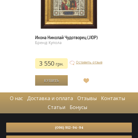
Икона Николай Чудотворец (JIOP)
Бренд: Купола
3 550
Оставить отзыв
грн.
В
список
желаний
О нас
Доставка и оплата
Отзывы
Контакты
Статьи
Бонусы
(096) 912-94-94