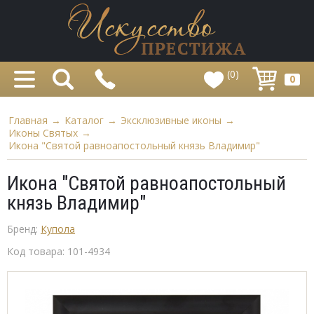
(0)
0
Главная
→
Каталог
→
Эксклюзивные иконы
→
Иконы Святых
→
Икона "Святой равноапостольный князь Владимир"
Икона "Святой равноапостольный
князь Владимир"
Бренд:
Купола
Код товара:
101-4934