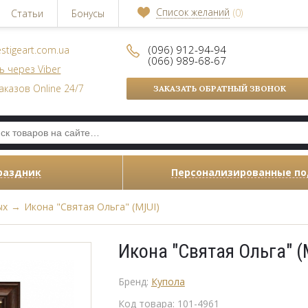
Список желаний
(0)
Статьи
Бонусы
(096) 912-94-94
stigeart.com.ua
(066) 989-68-67
ь через Viber
аказов Online 24/7
ЗАКАЗАТЬ ОБРАТНЫЙ ЗВОНОК
раздник
Персонализированные п
ых
→
Икона "Святая Ольга" (MJUI)
Икона "Святая Ольга" (
Бренд:
Купола
Код товара:
101-4961