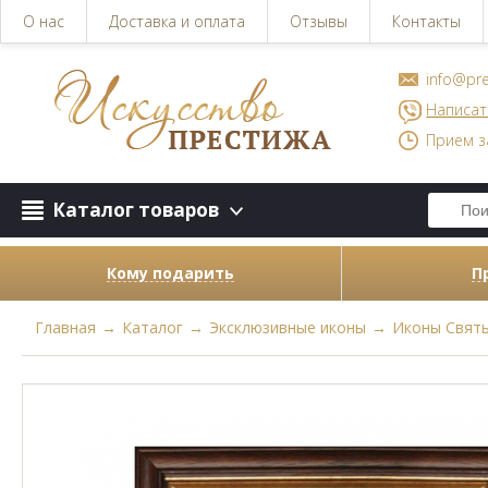
О нас
Доставка и оплата
Отзывы
Контакты
info@pre
Написат
Прием з
Каталог товаров
Кому подарить
П
Главная
→
Каталог
→
Эксклюзивные иконы
→
Иконы Свят