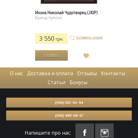
Икона Николай Чудотворец (JIOP)
Бренд: Купола
3 550
Оставить отзыв
грн.
В
список
желаний
О нас
Доставка и оплата
Отзывы
Контакты
Статьи
Бонусы
(096) 912-94-94
(066) 989-68-67
Напишите про нас: