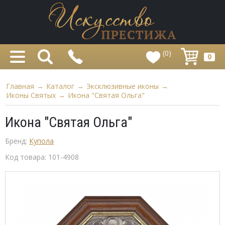
(0)
0
Главная
→
Каталог
→
Эксклюзивные иконы
→
Иконы Святых
→
Икона "Святая Ольга"
Икона "Святая Ольга"
Бренд:
Купола
Код товара:
101-4908