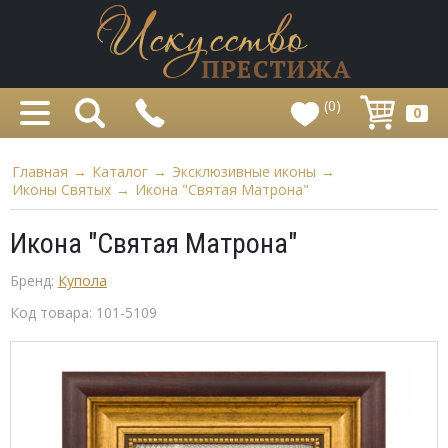
(0)
0
Главная
→
Каталог
→
Эксклюзивные иконы
→
Иконы Святых
→
Икона "Святая Матрона"
Икона "Святая Матрона"
Бренд:
Купола
Код товара:
101-5109