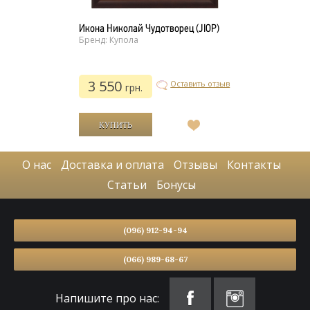
Икона Николай Чудотворец (JIOP)
Бренд: Купола
3 550
Оставить отзыв
грн.
В
список
желаний
О нас
Доставка и оплата
Отзывы
Контакты
Статьи
Бонусы
(096) 912-94-94
(066) 989-68-67
Напишите про нас: