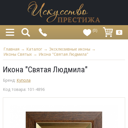
(0)
0
Главная
→
Каталог
→
Эксклюзивные иконы
→
Иконы Святых
→
Икона "Святая Людмила"
Икона "Святая Людмила"
Бренд:
Купола
Код товара:
101-4896