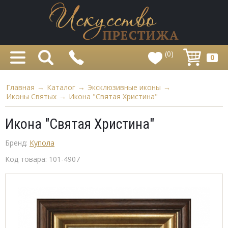
(0)
0
Главная
→
Каталог
→
Эксклюзивные иконы
→
Иконы Святых
→
Икона "Святая Христина"
Икона "Святая Христина"
Бренд:
Купола
Код товара:
101-4907