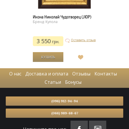
Икона Николай Чудотворец (JIOP)
Бренд: Купола
3 550
Оставить отзыв
грн.
В
список
желаний
О нас
Доставка и оплата
Отзывы
Контакты
Статьи
Бонусы
(096) 912-94-94
(066) 989-68-67