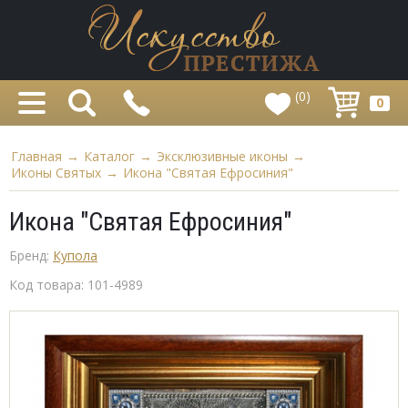
(0)
0
Главная
→
Каталог
→
Эксклюзивные иконы
→
Иконы Святых
→
Икона "Святая Ефросиния"
Икона "Святая Ефросиния"
Бренд:
Купола
Код товара:
101-4989