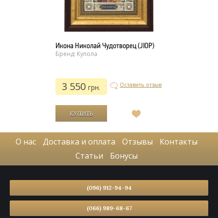
Икона Николай Чудотворец (JIOP)
Бренд: Купола
3 550
Оставить отзыв
грн.
В
список
желаний
О нас
Доставка и оплата
Отзывы
Контакты
Статьи
Бонусы
(096) 912-94-94
(066) 989-68-67