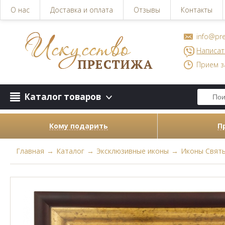
О нас
Доставка и оплата
Отзывы
Контакты
info@pre
Написат
Прием з
Каталог товаров
Кому подарить
П
Главная
→
Каталог
→
Эксклюзивные иконы
→
Иконы Свят