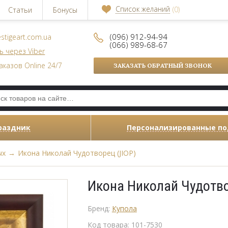
Список желаний
(0)
Статьи
Бонусы
(096) 912-94-94
stigeart.com.ua
(066) 989-68-67
ь через Viber
аказов Online 24/7
ЗАКАЗАТЬ ОБРАТНЫЙ ЗВОНОК
раздник
Персонализированные п
ых
→
Икона Николай Чудотворец (JIOP)
Икона Николай Чудотво
Бренд:
Купола
Код товара:
101-7530