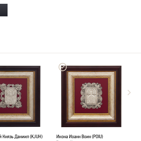
й Князь Даниил (KJUH)
Икона Иоанн Воин (POIU)
И