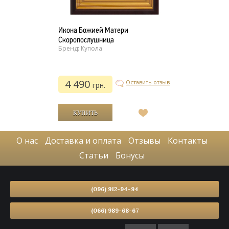
Икона Божией Матери
Скоропослушница
Бренд: Купола
4 490
Оставить отзыв
грн.
В
список
желаний
О нас
Доставка и оплата
Отзывы
Контакты
Статьи
Бонусы
(096) 912-94-94
(066) 989-68-67