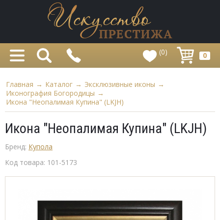
(0)
0
Главная
→
Каталог
→
Эксклюзивные иконы
→
Иконография Богородицы
→
Икона "Неопалимая Купина" (LKJH)
Икона "Неопалимая Купина" (LKJH)
Бренд:
Купола
Код товара:
101-5173