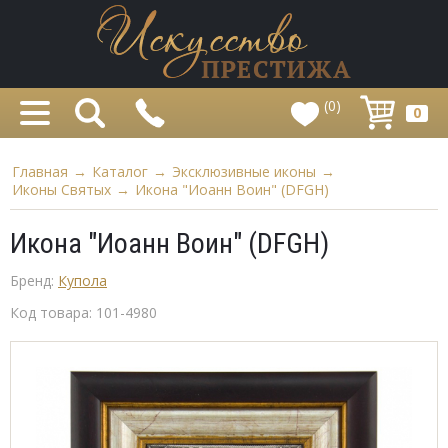
(0)
0
Главная
→
Каталог
→
Эксклюзивные иконы
→
Иконы Святых
→
Икона "Иоанн Воин" (DFGH)
Икона "Иоанн Воин" (DFGH)
Бренд:
Купола
Код товара:
101-4980