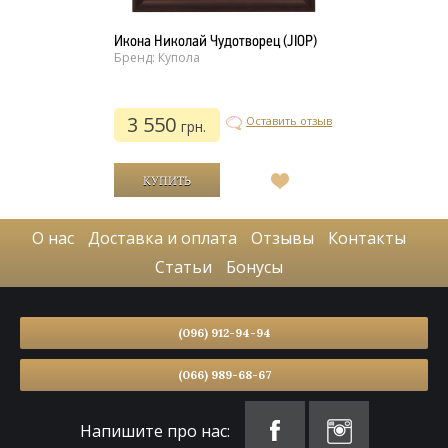
Икона Николай Чудотворец (JIOP)
Бренд: Купола
3 550
Оставить отзыв
грн.
В
список
желаний
О нас
Доставка и оплата
Отзывы
Контакты
Статьи
Бонусы
(096) 912-94-94
(066) 989-68-67
Напишите про нас: