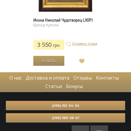
Икона Николай Чудотворец (JIOP)
Бренд: Купола
3 550
Оставить отзыв
грн.
В
список
желаний
О нас
Доставка и оплата
Отзывы
Контакты
Статьи
Бонусы
(096) 912-94-94
(066) 989-68-67