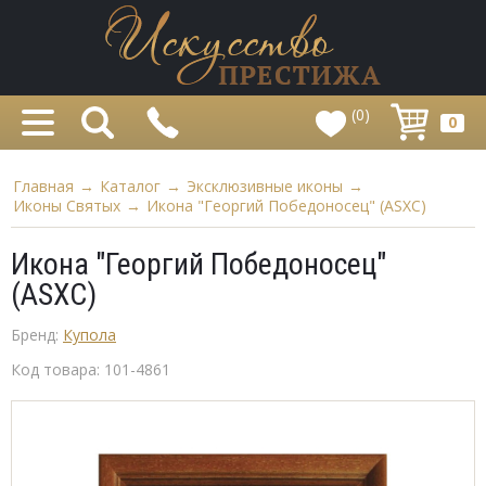
(0)
0
Главная
→
Каталог
→
Эксклюзивные иконы
→
Иконы Святых
→
Икона "Георгий Победоносец" (ASXC)
Икона "Георгий Победоносец"
(ASXC)
Бренд:
Купола
Код товара:
101-4861