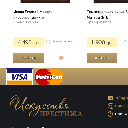
Икона Божией Матери
Семистрельная икона 
Скоропослушница
Матери (RTGF)
Бренд: Купола
Бренд: Купола
4 490
1 900
ыв
Оставить отзыв
О
грн.
грн.
В
список
й
желаний
info@p
Написа
Прием 