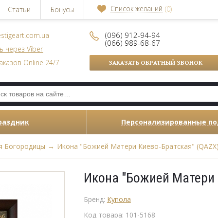
Список желаний
(0)
Статьи
Бонусы
(096) 912-94-94
stigeart.com.ua
(066) 989-68-67
ь через Viber
аказов Online 24/7
ЗАКАЗАТЬ ОБРАТНЫЙ ЗВОНОК
раздник
Персонализированные п
я Богородицы
→
Икона "Божией Матери Киево-Братская" (QAZX
Икона "Божией Матери 
Бренд:
Купола
Код товара:
101-5168