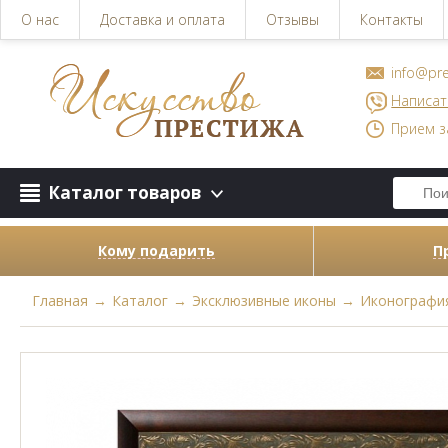
О нас
Доставка и оплата
Отзывы
Контакты
info@pre
Написат
Прием з
Каталог товаров
Кому подарить
П
Главная
→
Каталог
→
Эксклюзивные иконы
→
Иконографи