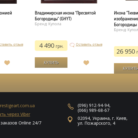
Божией
Владимирская икона "Пресвятой
Икона "Тихв
Богородицы" (GHYT)
изображение
Бренд: Купола
Богородицы 
Бренд: Купо
4 490
ставить отзыв
Оставить отзыв
грн.
26 950
В
В
список
список
желаний
желаний
(096) 912-94-94
,
restigeart.com.ua
(066) 989-68-67
ть через Viber
02094
,
Украина
,
г. Киев
,
заказов Online 24/7
ул. Пожарского, 4