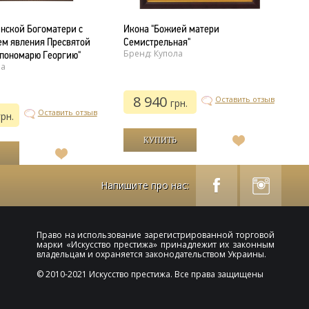
инской Богоматери с
Икона "Божией матери
О
м явления Пресвятой
Семистрельная"
М
Бренд: Купола
Б
пономарю Георгию"
ла
8 940
Оставить отзыв
грн.
Оставить отзыв
грн.
В
список
В
желаний
список
желаний
Напишите про нас:
Право на использование зарегистрированной торговой
марки «
Искусство престижа
» принадлежит их законным
владельцам и охраняется законодательством Украины.
© 2010-2021 Искусство престижа. Все права защищены