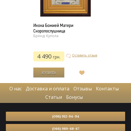
Икона Божией Матери
Скоропослушница
Бренд: Купола
4 490
Оставить отзыв
грн.
В
список
желаний
О нас
Доставка и оплата
Отзывы
Контакты
Статьи
Бонусы
(096) 912-94-94
(066) 989-68-67