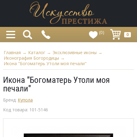
(0)
0
Главная
→
Каталог
→
Эксклюзивные иконы
→
Иконография Богородицы
→
Икона "Богоматерь Утоли моя печали"
Икона "Богоматерь Утоли моя
печали"
Бренд:
Купола
Код товара:
101-5146