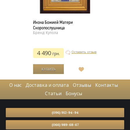
Икона Божией Матери
Скоропослушница
Бренд: Купола
4 490
Оставить отзыв
грн.
В
список
желаний
О нас
Доставка и оплата
Отзывы
Контакты
Статьи
Бонусы
(096) 912-94-94
(066) 989-68-67