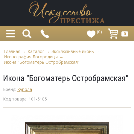
(0)
0
Главная
→
Каталог
→
Эксклюзивные иконы
→
Иконография Богородицы
→
Икона "Богоматерь Остробрамская"
Икона "Богоматерь Остробрамская"
Бренд:
Купола
Код товара:
101-5185