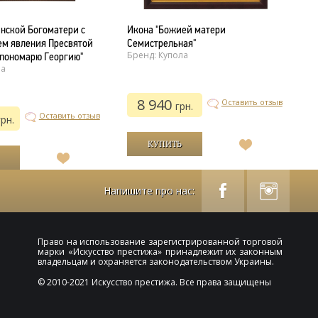
инской Богоматери с
Икона "Божией матери
О
м явления Пресвятой
Семистрельная"
М
Бренд: Купола
Б
пономарю Георгию"
ла
8 940
Оставить отзыв
грн.
Оставить отзыв
грн.
В
список
В
желаний
список
желаний
Напишите про нас:
Право на использование зарегистрированной торговой
марки «
Искусство престижа
» принадлежит их законным
владельцам и охраняется законодательством Украины.
© 2010-2021 Искусство престижа. Все права защищены