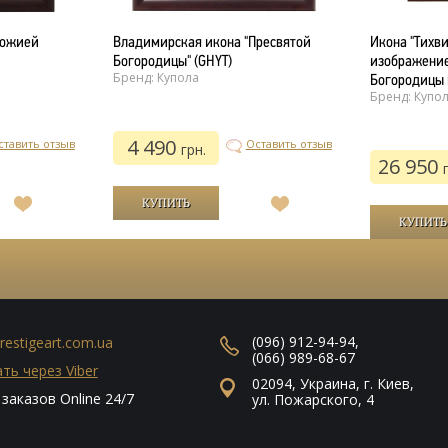
Божией
Владимирская икона "Пресвятой
Икона "Тихв
Богородицы" (GHYT)
изображение
Бренд: Купола
Богородицы 
Бренд: Купо
4 490
ставить отзыв
Оставить отзыв
грн.
26 950
В
В
список
список
желаний
желаний
(096) 912-94-94
,
restigeart.com.ua
(066) 989-68-67
ть через Viber
02094
,
Украина
,
г. Киев
,
заказов Online 24/7
ул. Пожарского, 4