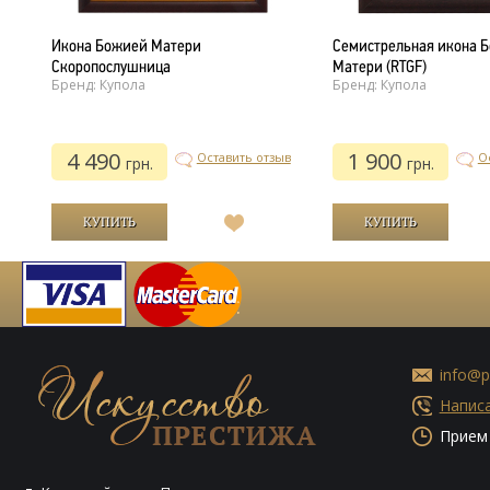
Икона Божией Матери
Семистрельная икона 
Скоропослушница
Матери (RTGF)
Бренд: Купола
Бренд: Купола
4 490
1 900
ыв
Оставить отзыв
О
грн.
грн.
В
список
й
желаний
info@p
Написа
Прием 