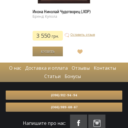
Икона Николай Чудотворец (JIOP)
Бренд: Купола
3 550
Оставить отзыв
грн.
В
список
желаний
О нас
Доставка и оплата
Отзывы
Контакты
Статьи
Бонусы
(096) 912-94-94
(066) 989-68-67
Напишите про нас: