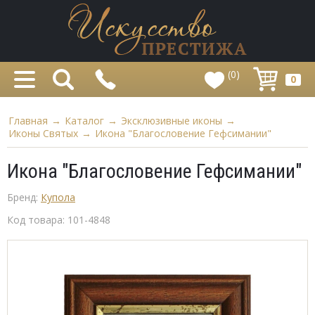
(0)
0
Главная
→
Каталог
→
Эксклюзивные иконы
→
Иконы Святых
→
Икона "Благословение Гефсимании"
Икона "Благословение Гефсимании"
Бренд:
Купола
Код товара:
101-4848