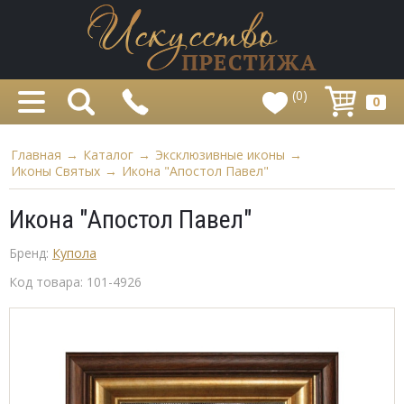
(0)
0
Главная
→
Каталог
→
Эксклюзивные иконы
→
Иконы Святых
→
Икона "Апостол Павел"
Икона "Апостол Павел"
Бренд:
Купола
Код товара:
101-4926