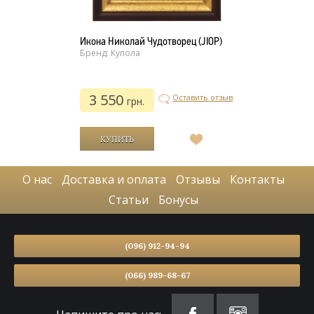
Икона Николай Чудотворец (JIOP)
Бренд: Купола
3 550
Оставить отзыв
грн.
В
список
желаний
О нас
Доставка и оплата
Отзывы
Контакты
Статьи
Бонусы
(096) 912-94-94
(066) 989-68-67