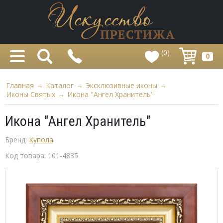
(0)
0
Главная
→
Каталог
→
Эксклюзивные иконы
→
Иконы Святых
→
Икона "Ангел Хранитель"
Икона "Ангел Хранитель"
Бренд:
Купола
Код товара:
101-4835