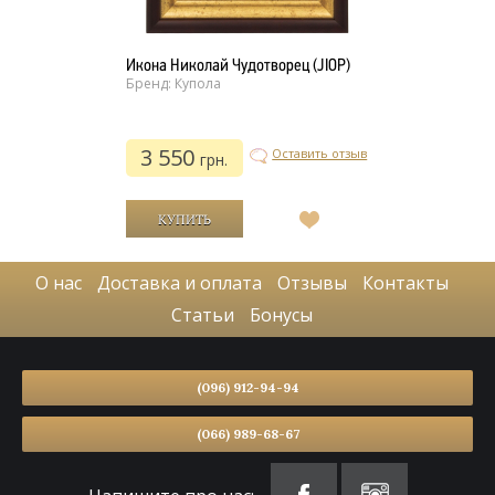
Икона Николай Чудотворец (JIOP)
Бренд: Купола
3 550
Оставить отзыв
грн.
В
список
желаний
О нас
Доставка и оплата
Отзывы
Контакты
Статьи
Бонусы
(096) 912-94-94
(066) 989-68-67