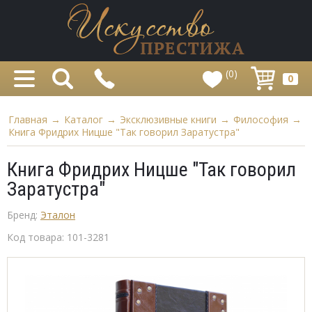
(0)
0
Главная
→
Каталог
→
Эксклюзивные книги
→
Философия
→
Книга Фридрих Ницше "Так говорил Заратустра"
Книга Фридрих Ницше "Так говорил
Заратустра"
Бренд:
Эталон
Код товара:
101-3281