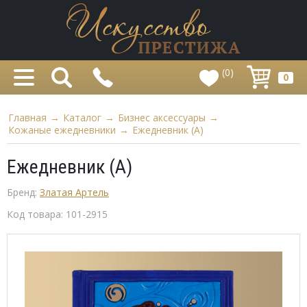
(0)
0
Главная
→
Каталог
→
Бизнес аксессуары
→
Кожаные ежедневники
→
Ежедневник (A)
Ежедневник (A)
Бренд:
Златая Артель
Код товара:
101-2915