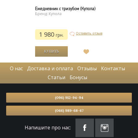
Ежедневник с тризубом (Купола)
Бренд: Купола
1 980
Оставить отзыв
грн.
В
список
желаний
О нас
Доставка и оплата
Отзывы
Контакты
Статьи
Бонусы
(096) 912-94-94
(066) 989-68-67
Напишите про нас: