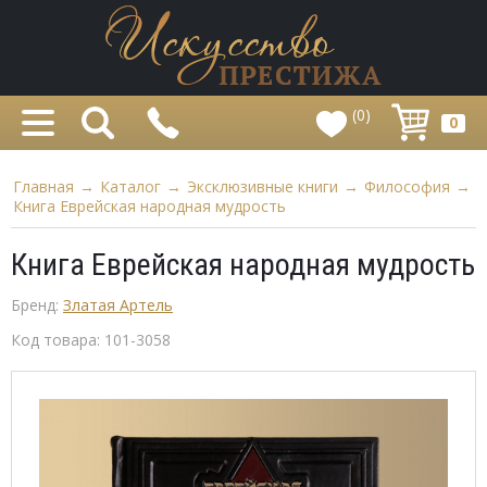
(0)
0
Главная
→
Каталог
→
Эксклюзивные книги
→
Философия
→
Книга Еврейская народная мудрость
Книга Еврейская народная мудрость
Бренд:
Златая Артель
Код товара:
101-3058