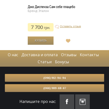
Джо Диспенза Сам себе плацебо
Бренд: Эталон
7 700
Оставить отзыв
грн.
В
список
желаний
О нас
Доставка и оплата
Отзывы
Контакты
Статьи
Бонусы
(096) 912-94-94
(066) 989-68-67
Напишите про нас: