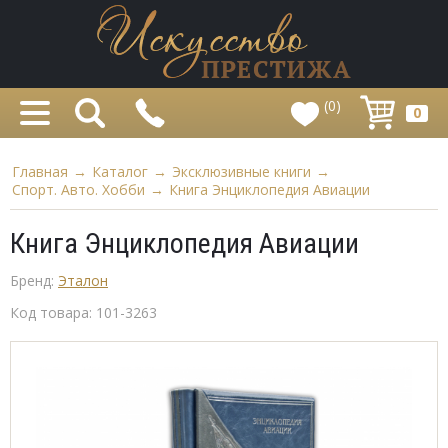
(0)
0
Главная
→
Каталог
→
Эксклюзивные книги
→
Спорт. Авто. Хобби
→
Книга Энциклопедия Авиации
Книга Энциклопедия Авиации
Бренд:
Эталон
Код товара:
101-3263