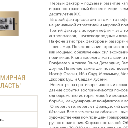
Первый фактор – подъем и развитие кап
и распространенный бизнес в мире, вели
десятилетия XIX.
Второй фактор состоит в том, что нефт
национальной стратегией и мировой пол
Третий фактор в истории нефти – это то
антропологов, - «углеводородными людь
На фоне этих трех факторов и разворач
– весь мир. Повествование- хроника эпо
как мощных, обезличенных сил экономики
политиков. Книга населена магнатами и
Рокфеллер, а также Генри Детердинг, Гал
другие. Не менее важны для повествован
Иосиф Сталин, Ибн Сауд, Мохаммед Моса
ЕМИРНАЯ
Джордж Буш и Саддам Хусейн.
ВЛАСТЬ"
Несмотря на противоречивость и сложно
давние события воспринимаются по-сов
одновременно история людей и мощных 
борьбы, международных конфликтов и во
О переплете: переплет французский це
(Италия). Все элементы на обложке - вы
художественная композиция- гравировка
ина
ручного плетения. Форзац составной. О