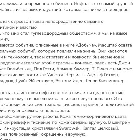
итализма и современного бизнеса. Нефть – это самый крупный
чайшая из великих индустрий, которые возникли в последние
ь как сырьевой товар непосредственно связана с
итикой и властью.
, что мир стал «углеводородным обществом», а мы, на языке
ми».
иваются события, описанные в книге «Добыча». Масштаб охвата
хальных событий, которые повлияли на жизнь. Они касаются
 и технологии, так и стратегии и ловкости бизнесменов и
 предпринимателями этой отрасли – конечно, здесь есть Джон
уст Гюльбенкян, Пол Гетти, Арманд Хаммер, Т. Пикенс и многие
ия такие личности как Уинстон Черчилль, Адольф Гитлер,
ддык, Дуайт Эйзенхауэр, Энтони Иден, Генри Киссинджер.
сть, эта история нефти все же отличается целостностью,
ременному, а в нынешних слышится отзвук прошлого. Это
экономических сил, технологических перемен и политической
истину эпохального переворота.
льноКожаный ручной работы. Кожа темно-коричневого цвета
сокий рельеф и тиснение по коже сделаны вручную. В центре -
. Инкрустация кристаллами Swarowski. Каптал шелковый,
брез полированный, окрашенный вручную.