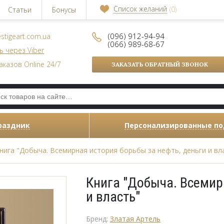
Список желаний
(0)
Статьи
Бонусы
(096) 912-94-94
stigeart.com.ua
(066) 989-68-67
ь через Viber
аказов Online 24/7
ЗАКАЗАТЬ ОБРАТНЫЙ ЗВОНОК
раздник
Персонализированные п
нига "Добыча. Всемирная история борьбы за нефть, деньги и вл
Книга "Добыча. Всемир
и власть"
Бренд:
Златая Артель