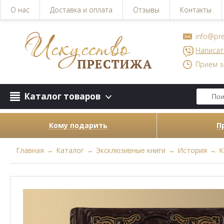
О нас
Доставка и оплата
Отзывы
Контакты
info@pre
Написат
Прием з
Каталог товаров
Кому подарить
П
Главная
→
Каталог
→
Эксклюзивные книги
→
История
→
К