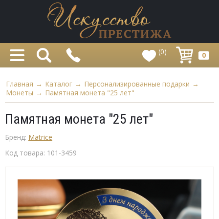
(0)
0
Главная
→
Каталог
→
Персонализированные подарки
→
Монеты
→
Памятная монета "25 лет"
Памятная монета "25 лет"
Бренд:
Matrice
Код товара:
101-3459