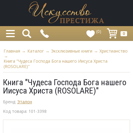
(0)
0
Главная
→
Каталог
→
Эксклюзивные книги
→
Христианство
→
Книга "Чудеса Господа Бога нашего Иисуса Христа
(ROSOLARE)"
Книга "Чудеса Господа Бога нашего
Иисуса Христа (ROSOLARE)"
Бренд:
Эталон
Код товара:
101-3398