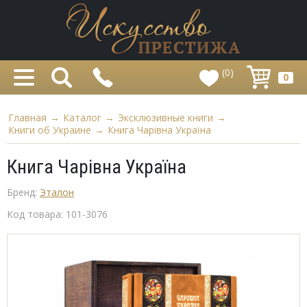
(0)
0
Главная
→
Каталог
→
Эксклюзивные книги
→
Книги об Украине
→
Книга Чарівна Україна
Книга Чарівна Україна
Бренд:
Эталон
Код товара:
101-3076