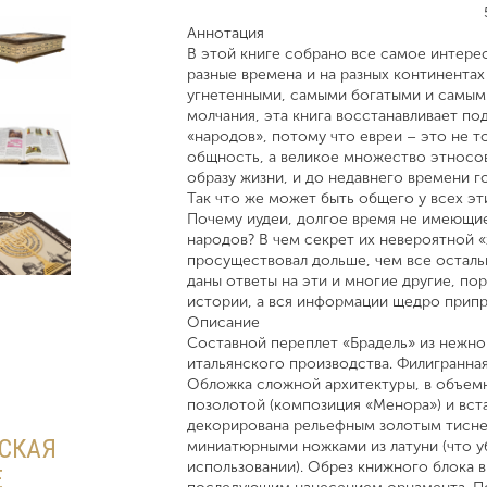
Аннотация
В этой книге собрано все самое интере
разные времена и на разных континента
угнетенными, самыми богатыми и самым
молчания, эта книга восстанавливает п
«народов», потому что евреи – это не то
общность, а великое множество этносов
образу жизни, и до недавнего времени г
Так что же может быть общего у всех эт
Почему иудеи, долгое время не имеющие
народов? В чем секрет их невероятной «
просуществовал дольше, чем все осталь
даны ответы на эти и многие другие, п
истории, а вся информации щедро прип
Описание
Составной переплет «Брадель» из нежной
итальянского производства. Филигранная
Обложка сложной архитектуры, в объемн
позолотой (композиция «Менора») и вст
декорирована рельефным золотым тисне
ЙСКАЯ
миниатюрными ножками из латуни (что у
использовании). Обрез книжного блока 
Е