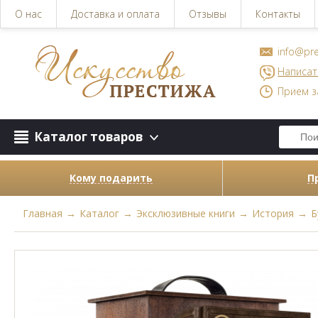
О нас
Доставка и оплата
Отзывы
Контакты
info@pre
Написат
Прием з
Каталог товаров
Кому подарить
П
Главная
→
Каталог
→
Эксклюзивные книги
→
История
→
Б