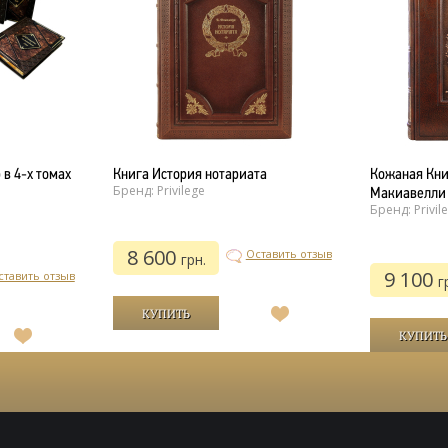
в 4-х томах
Книга История нотариата
Кожаная Кни
Бренд: Privilege
Макиавелли
Бренд: Privil
8 600
Оставить отзыв
грн.
9 100
ставить отзыв
г
В
список
В
желаний
список
желаний