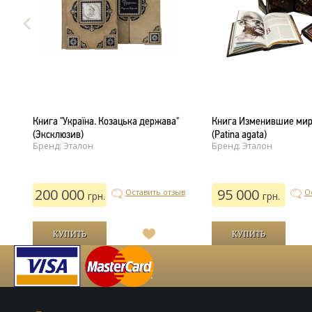
Книга "Україна. Козацька держава"
Книга Изменившие мир 
(Эксклюзив)
(Patina agata)
Бренд: Эталон
Бренд: Эталон
ыв
200 000
95 000
Оставить отзыв
О
грн.
грн.
В
й
список
желаний