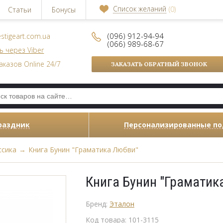
Список желаний
(0)
Статьи
Бонусы
(096) 912-94-94
stigeart.com.ua
(066) 989-68-67
ь через Viber
аказов Online 24/7
ЗАКАЗАТЬ ОБРАТНЫЙ ЗВОНОК
раздник
Персонализированные п
ссика
→
Книга Бунин "Граматика Любви"
Книга Бунин "Граматик
Бренд:
Эталон
Код товара:
101-3115