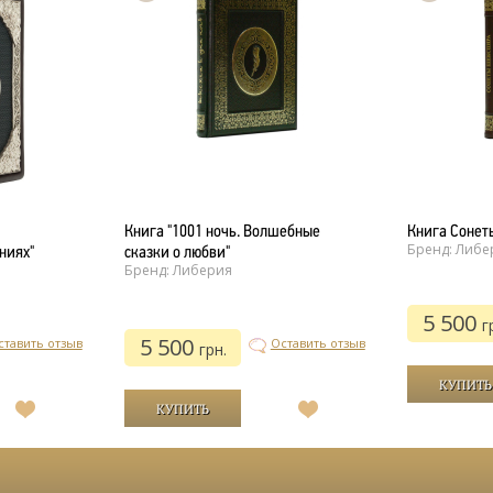
Книга "1001 ночь. Волшебные
Книга Сонет
Бренд: Либе
ниях"
сказки о любви"
Бренд: Либерия
5 500
г
5 500
ставить отзыв
Оставить отзыв
грн.
В
В
список
список
желаний
желаний