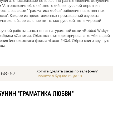
Бунина, описывающие совершенно разные явления: оскудение
 "Антоновские яблоки", жестокий лик русской деревни в
бовь в рассказе "Грамматика любви", забвение нравственных
ско". Каждое из представленных произведений лауреата
чательнейшее явление не только русской, но и мировой
учной работы выполнен из натуральной кожи «Robbat Wisky»
абрики «Carisma». Обложка книги декорирована комбинацией
ния (использована фольга «Luxor 240»). Обрез книги вручную
том.
Хотите сделать заказ по телефону?
-68-67
Звоните в будние с 9 до 18
 БУНИН "ГРАМАТИКА ЛЮБВИ"