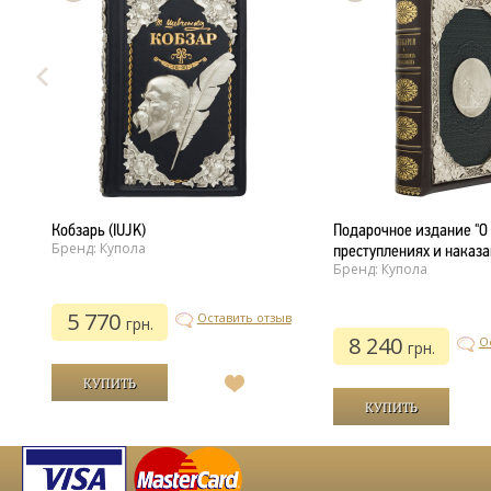
Кобзарь (IUJK)
Подарочное издание "О
Бренд: Купола
преступлениях и наказа
Бренд: Купола
5 770
Оставить отзыв
грн.
8 240
О
грн.
ыв
В
список
желаний
й