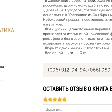
В данной книге собраны произведения 
российских дворянских усадеб в повести
"Деревне" и "Суходоле", трагическую лю
основ жизни в "Господине из Сан-Франци
Нобелевской премии - несомненно, заме
литературы.
АТИКА
Французский цельноКожаный переплет р
производства итальянской кожевенной ф
рельефного блинтового и золотого тисне
полирован и позолочен сусальным золо
Формат одной книги - 210х270х30 мм.
Вес одной книги – 1,3 кг.
ина
(096) 912-94-94,
(066) 989
18
ОСТАВИТЬ ОТЗЫВ О КНИГА