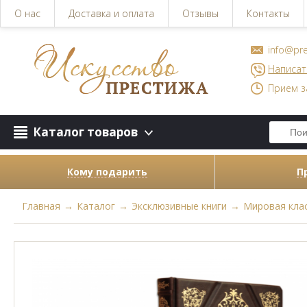
О нас
Доставка и оплата
Отзывы
Контакты
info@pre
Написат
Прием з
Каталог товаров
Кому подарить
П
Главная
→
Каталог
→
Эксклюзивные книги
→
Мировая кла