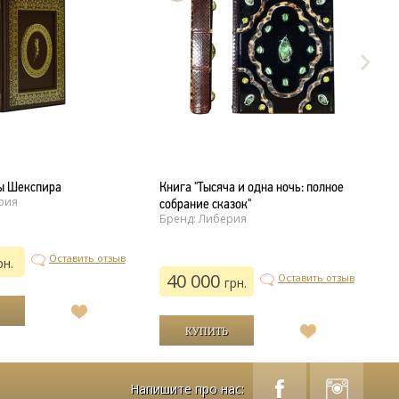
ы Шекспира
Книга "Тысяча и одна ночь: полное
К
рия
собрание сказок"
і
Бренд: Либерия
(
Б
Оставить отзыв
рн.
40 000
Оставить отзыв
грн.
В
список
В
желаний
список
желаний
Напишите про нас: