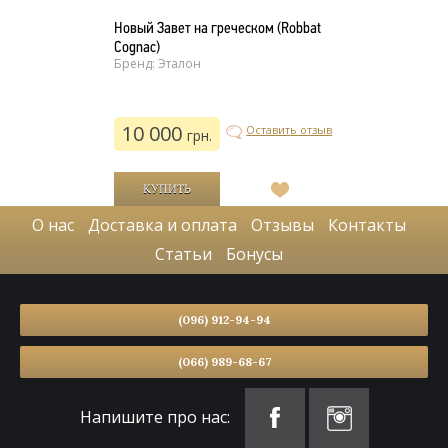
Новый Завет на греческом (Robbat
Cognac)
Бренд: Эталон
10 000
Оставить отзыв
грн.
В
список
О нас
Доставка и оплата
Отзывы
Контакты
желаний
Статьи
Бонусы
(096) 912-94-94
(066) 989-68-67
Напишите про нас: