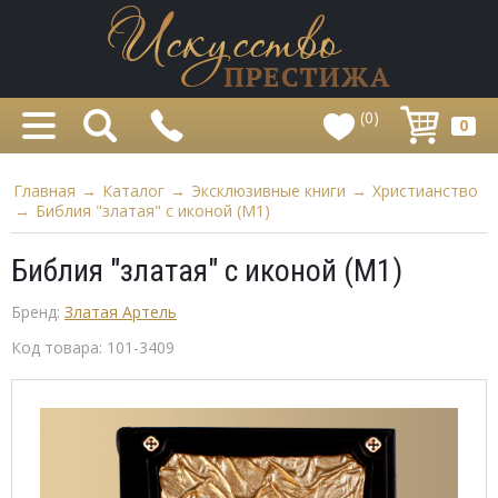
(0)
0
Главная
→
Каталог
→
Эксклюзивные книги
→
Христианство
→
Библия "златая" с иконой (M1)
Библия "златая" с иконой (M1)
Бренд:
Златая Артель
Код товара:
101-3409