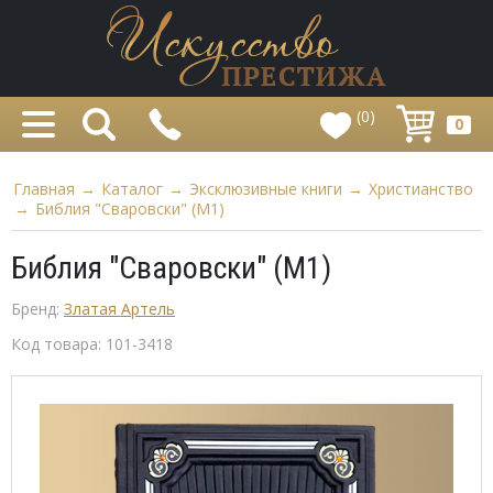
(0)
0
Главная
→
Каталог
→
Эксклюзивные книги
→
Христианство
→
Библия "Сваровски" (M1)
Библия "Сваровски" (M1)
Бренд:
Златая Артель
Код товара:
101-3418