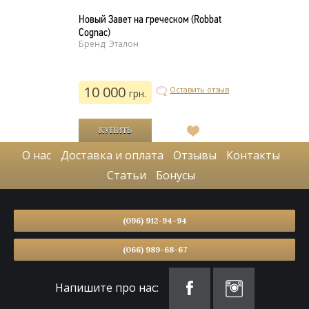
Новый Завет на греческом (Robbat
Cognac)
Бренд: Эталон
10 000
Оставить отзыв
грн.
В
список
О нас
Доставка и оплата
Отзывы
Контакты
желаний
Статьи
Бонусы
(096) 912-94-94
(066) 989-68-67
Напишите про нас: