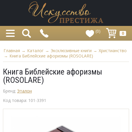
(0)
0
Главная
→
Каталог
→
Эксклюзивные книги
→
Христианство
→
Книга Библейские афоризмы (ROSOLARE)
Книга Библейские афоризмы
(ROSOLARE)
Бренд:
Эталон
Код товара:
101-3391