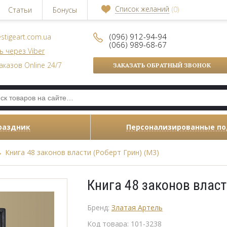
Список желаний
(0)
Статьи
Бонусы
(096) 912-94-94
stigeart.com.ua
(066) 989-68-67
ь через Viber
аказов Online 24/7
ЗАКАЗАТЬ ОБРАТНЫЙ ЗВОНОК
раздник
Персонализированные п
→
Книга 48 законов власти (Роберт Грин) (M3)
Книга 48 законов власт
Бренд:
Златая Артель
Код товара:
101-3238