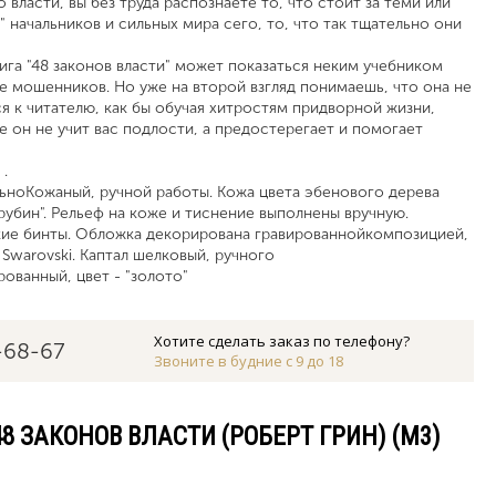
власти, вы без труда распознаете то, что стоит за теми или
 начальников и сильных мира сего, то, что так тщательно они
ига "48 законов власти" может показаться неким учебником
е мошенников. Но уже на второй взгляд понимаешь, что она не
я к читателю, как бы обучая хитростям придворной жизни,
е он не учит вас подлости, а предостерегает и помогает
.
ьноКожаный, ручной работы. Кожа цвета эбенового дерева
 "рубин". Рельеф на коже и тиснение выполнены вручную.
кие бинты. Обложка декорирована гравированнойкомпозицией,
 Swarovski. Каптал шелковый, ручного
ованный, цвет - "золото"
Хотите сделать заказ по телефону?
-68-67
Звоните в будние с 9 до 18
8 ЗАКОНОВ ВЛАСТИ (РОБЕРТ ГРИН) (M3)