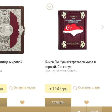
овища мировой
Книга Ли Куан из третьего мира в
К
Б
первый. Сингапур
ла
Бренд: Златая Артель
5 150
Оставить отзыв
Оставить отзыв
рн.
грн.
В
В
список
список