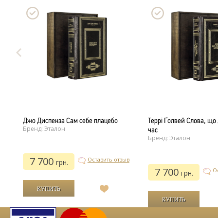
Джо Диспенза Сам себе плацебо
Террі Ґолвей Слова, що 
Бренд: Эталон
час
Бренд: Эталон
7 700
ыв
Оставить отзыв
грн.
7 700
О
грн.
В
список
й
желаний