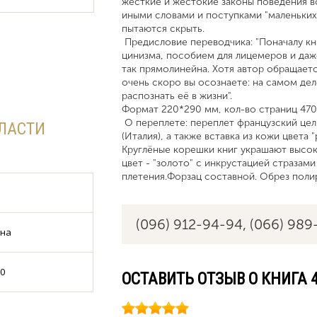
жесткие и жестокие законы поведения во 
иными словами и поступками "маленьких"
пытаются скрыть.
Предисловие переводчика: "Поначалу кн
цинизма, пособием для лицемеров и даж
так прямолинейна. Хотя автор обращаетс
очень скоро вы осознаете: на самом дел
распознать её в жизни".
Формат 220*290 мм, кол-во страниц 470 
О переплете: переплет французский цел
ВЛАСТИ
(Италия), а также вставка из кожи цвета
Круглёные корешки книг украшают высо
цвет - "золото" с инкрустацией стразами
плетения.Форзац составной. Обрез полир
(096) 912-94-94,
(066) 989
ина
0
ОСТАВИТЬ ОТЗЫВ О КНИГА 4