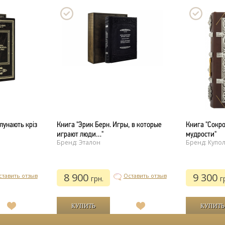
лунають кріз
Книга "Эрик Берн. Игры, в которые
Книга "Сокр
играют люди…"
мудрости"
Бренд: Эталон
Бренд: Купо
8 900
9 300
ставить отзыв
Оставить отзыв
грн.
г
В
В
список
список