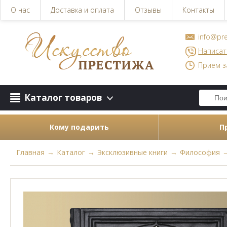
О нас
Доставка и оплата
Отзывы
Контакты
info@pre
Написат
Прием з
Каталог товаров
Кому подарить
П
Главная
→
Каталог
→
Эксклюзивные книги
→
Философия