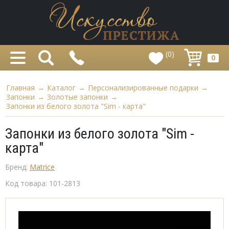
(0)
0
Главная
→
Каталог
→
Персонализированные подарки
→
Запонки
→
Золотые запонки
→
Запонки из белого золота "Sim - карта"
Запонки из белого золота "Sim -
карта"
Бренд:
Matrice
Код товара:
101-2813