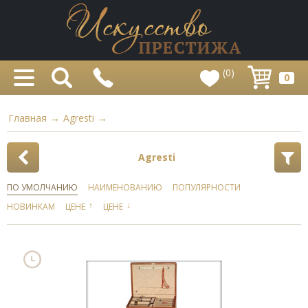
(0)
0
Главная
→
Agresti
→
Agresti
ПО УМОЛЧАНИЮ
НАИМЕНОВАНИЮ
ПОПУЛЯРНОСТИ
↑
↓
НОВИНКАМ
ЦЕНЕ
ЦЕНЕ