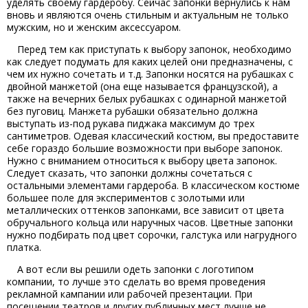
уделять своему гардеробу. Сейчас запонки вернулись к нам
вновь и являются очень стильным и актуальным не только
мужским, но и женским аксессуаром.
Перед тем как приступать к выбору запонок, необходимо
как следует подумать для каких целей они предназначены, с
чем их нужно сочетать и т.д. Запонки носятся на рубашках с
двойной манжетой (она еще называется французской), а
также на вечерних белых рубашках с одинарной манжетой
без пуговиц. Манжета рубашки обязательно должна
выступать из-под рукава пиджака максимум до трех
сантиметров. Одевая классический костюм, вы предоставите
себе гораздо большие возможности при выборе запонок.
Нужно с вниманием относиться к выбору цвета запонок.
Следует сказать, что запонки должны сочетаться с
остальными элементами гардероба. В классическом костюме
большее поле для экспериментов с золотыми или
металлических оттенков запонками, все зависит от цвета
обручального кольца или наручных часов. Цветные запонки
нужно подбирать под цвет сорочки, галстука или нагрудного
платка.
А вот если вы решили одеть запонки с логотипом
компании, то лучше это сделать во время проведения
рекламной кампании или рабочей презентации. При
посещении театров и других публичных мест лучше не