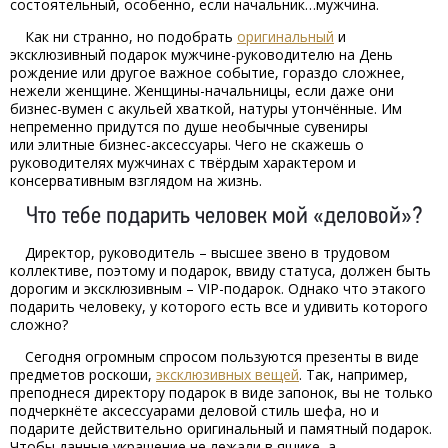
состоятельный, особенно, если начальник…мужчина.
Как ни странно, но подобрать
оригинальный
и
эксклюзивный подарок мужчине-руководителю на День
рождение или другое важное событие, гораздо сложнее,
нежели женщине. Женщины-начальницы, если даже они
бизнес-вумен с акульей хваткой, натуры утончённые. Им
непременно придутся по душе необычные сувениры
или элитные бизнес-аксессуары. Чего не скажешь о
руководителях мужчинах с твёрдым характером и
консервативным взглядом на жизнь.
Что тебе подарить человек мой «деловой»?
Директор, руководитель – высшее звено в трудовом
коллективе, поэтому и подарок, ввиду статуса, должен быть
дорогим и эксклюзивным – VIP-подарок. Однако что этакого
подарить человеку, у которого есть все и удивить которого
сложно?
Сегодня огромным спросом пользуются презенты в виде
предметов роскоши,
эксклюзивных вещей
. Так, например,
преподнеся директору подарок в виде запонок, вы не только
подчеркнёте аксессуарами деловой стиль шефа, но и
подарите действительно оригинальный и памятный подарок.
Чтобы данные украшение не лежали в ящике, а