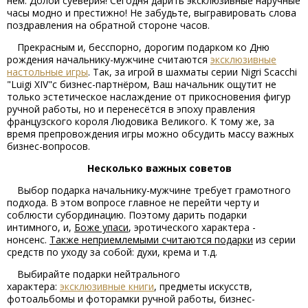
нем. Долой суеверия! Сегодня дарить эксклюзивные наручные
часы модно и престижно! Не забудьте, выгравировать слова
поздравления на обратной стороне часов.
Прекрасным и, бесспорно, дорогим подарком ко Дню
рождения начальнику-мужчине считаются
эксклюзивные
настольные игры
. Так, за игрой в шахматы серии Nigri Scacchi
"Luigi XIV"с бизнес-партнёром, Ваш начальник ощутит не
только эстетическое наслаждение от прикосновения фигур
ручной работы, но и перенесётся в эпоху правления
французского короля Людовика Великого. К тому же, за
время препровождения игры можно обсудить массу важных
бизнес-вопросов.
Несколько важных советов
Выбор подарка начальнику-мужчине требует грамотного
подхода. В этом вопросе главное не перейти черту и
соблюсти субординацию. Поэтому дарить подарки
интимного, и,
Боже упаси
, эротического характера -
нонсенс.
Также неприемлемыми считаются подарки
из серии
средств по уходу за собой: духи, крема и т.д.
Выбирайте подарки нейтрального
характера:
эксклюзивные книги
, предметы искусств,
фотоальбомы и фоторамки ручной работы, бизнес-